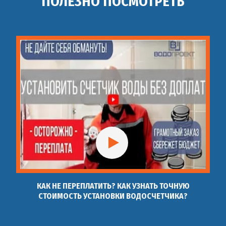
ПОЛЕЗНО ПОСМОТРЕТЬ
Монтаж водоснабжения
43
шт
4 500 руб
в квартире
Монтаж водоснабжения
44
шт
9 000 руб
из колодца
Автономное
45
шт
12 000 руб
водоснабжение монтаж
Установка смесителя
46
Установка смесителя
шт
800 руб
КАК НЕ ПЕРЕПЛАТИТЬ? КАК УЗНАТЬ ТОЧНУЮ
СТОИМОСТЬ УСТАНОВКИ ВОДОСЧЕТЧИКА?
Установка смесителя на
47
шт
1 500 руб
душевую кабину