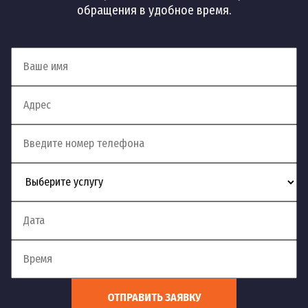
обращения в удобное время.
Установка смесителя на
54
шт
1 200 руб
акриловую ванну
Установка смесителя в
55
м.п.
900 руб
столешницу
Установка смесителя на
56
шт
900 руб
кухне
Установка
57
терморегулирующего
шт
1 200 руб
смесителя
Установка электронного
58
шт
1 200 руб
смесителя
ОТПРАВИТЬ ЗАЯВКУ