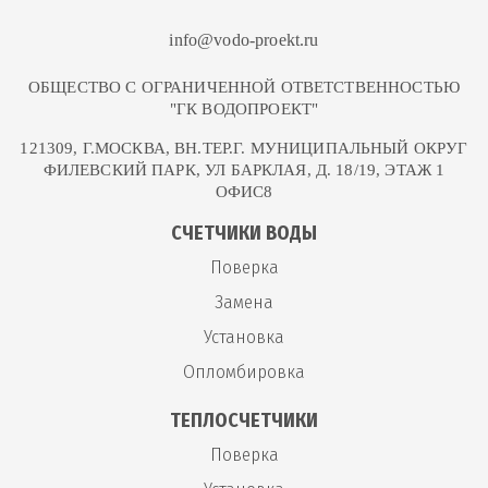
осмосом
info@vodo-proekt.ru
Установка фильтра для
80
шт
3 000 руб
ОБЩЕСТВО С ОГРАНИЧЕННОЙ ОТВЕТСТВЕННОСТЬЮ
воды барьер
"ГК ВОДОПРОЕКТ"
121309, Г.МОСКВА, ВН.ТЕР.Г. МУНИЦИПАЛЬНЫЙ ОКРУГ
Монтаж фильтра
ФИЛЕВСКИЙ ПАРК, УЛ БАРКЛАЯ, Д. 18/19, ЭТАЖ 1
81
шт
3 000 руб
обезжелезивания воды
ОФИС8
СЧЕТЧИКИ ВОДЫ
Установка
Поверка
ультрафиолетового
82
шт
3 000 руб
фильтра для
Замена
обеззараживания воды
Установка
Опломбировка
Установка фильтра воды
83
шт
3 000 руб
на кухне
ТЕПЛОСЧЕТЧИКИ
Поверка
Установка унитаза