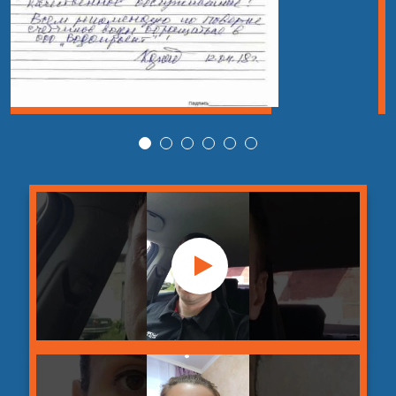
Гидродинамическая
24
прочистка канализации
шт
14 000 руб
в кафе
Гидродинамическая
от 2 090
25
шт
прочистка канализации
руб
Устранение сложных
от 1 400
26
засоров с применением
шт
руб
спецоборудования
Устранение засора с
применением
от 4 890
27
шт
гидродинамического
руб
оборудования
Гидродинамическая
от 3 990