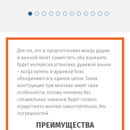
64
шт
3 500 руб
смесителя
Сборка сложного
65
шт
500 руб
смесителя
Установка настенного
66
шт
800 руб
Для тех, кто в предпочтениях между душем
смесителя
и ванной хочет совместить оба варианта,
будет интересна установка душевой ванны
Установка фильтра для воды
– когда купель и душевой бокс
объединяются в единое целое. Такая
Установка фильтра для
конструкция при монтаже имеет свои
67
шт
1 400 руб
воды
особенности, потому человеку без
специальных навыков будет сложно
осуществить монтаж самостоятельно, без
Установка магистального
68
шт
1 400 руб
погрешностей.
фильтра
ПРЕИМУЩЕСТВА
Установка фильтра для