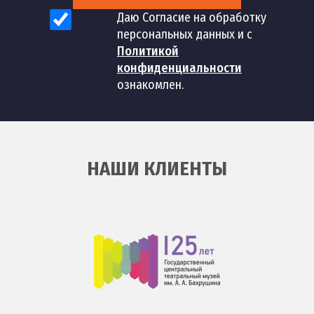
Даю Согласие на обработку
Установка смесителя с
59
шт
1 200 руб
персональных данных и с
гибким изливом
Политикой
конфиденциальности
Установка смесителя с
60
шт
1 200 руб
ознакомлен.
тропическим душем
Монтаж однорычажного
61
шт
700 руб
смесителя
НАШИ КЛИЕНТЫ
Установка смесителя
62
шт
600 руб
фильтра воды
Установка
63
керамического
шт
800 руб
смесителя
Сборка простого