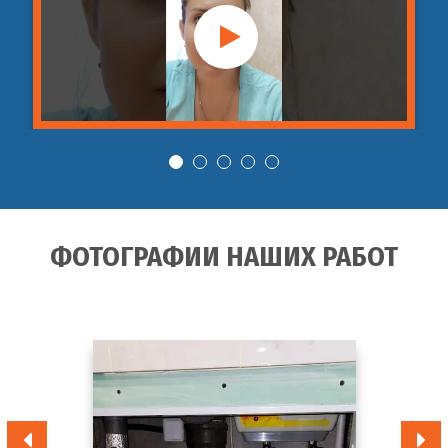
28
промывка ливневой
шт
руб
канализации
Гидродинамическая
от 3 990
29
промывка фекальной
шт
руб
канализации
Гидродинамическая
от 3 990
30
промывка бытовой
шт
руб
канализации
ФОТОГРАФИИ НАШИХ РАБОТ
Гидродинамическая
от 3 990
31
промывка дренажных
шт
руб
системы
Гидродинамическая
от 2 990
32
промывка внутренней
шт
руб
канализации