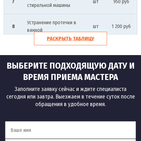
7
шт
950 руб
стиральной машины
Устранение протечки в
8
шт
1 200 руб
ванной
РАСКРЫТЬ ТАБЛИЦУ
Устранение протечек
9
шт
1 500 руб
батареи
ВЫБЕРИТЕ ПОДХОДЯЩУЮ ДАТУ И
Устранение засоров
ВРЕМЯ ПРИЕМА МАСТЕРА
Заполните заявку сейчас и ждите специалиста
10
Устранение засоров
шт
1 500 руб
сегодня или завтра. Выезжаем в течение суток после
обращения в удобное время.
Устранение засора на
11
шт
1 500 руб
кухне
Устранение засоров в
12
шт
1 500 руб
квартире