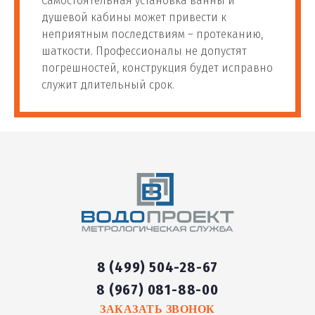
Самостоятельная установка ванны и
74
фильтра от 3 до 5
м.п.
2 500 руб
душевой кабины может привести к
ступеней очистки
неприятным последствиям – протеканию,
шаткости. Профессионалы не допустят
погрешностей, конструкция будет исправно
Установка фильтра для
75
шт
1 900 руб
служит длительный срок.
воды аквафор
Установка фильтра для
76
шт
1 900 руб
воды в частном доме
Установка фильтра для
77
шт
1 900 руб
воды гейзер
Установка умягчителя
78
шт
3 000 руб
воды
8 (499) 504-28-67
8 (967) 081-88-00
Установка фильтра для
79
воды с обратным
шт
3 000 руб
ЗАКАЗАТЬ ЗВОНОК