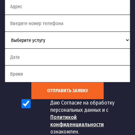
Устранение сложных
13
шт
2 500 руб
засоров
Устранение засоров
14
шт
1 700 руб
канализации
Устранение засоров в
15
шт
1 500 руб
трубах
Устранение засора в
16
шт
1 500 руб
ОТПРАВИТЬ ЗАЯВКУ
туалете
Даю Согласие на обработку
персональных данных и с
Устранение засора
17
шт
1 500 руб
Политикой
ванны
конфиденциальности
ознакомлен.
Устранение засора в