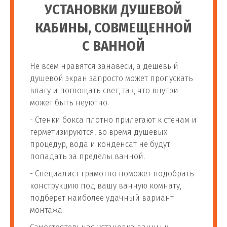
69
м.п.
1 400 руб
УСТАНОВКИ ДУШЕВОЙ
воды в квартире
КАБИНЫ, СОВМЕЩЕННОЙ
Установка проточного
С ВАННОЙ
70
потр
1 000 руб
фильтра для воды
Не всем нравятся занавеси, а дешевый
душевой экран запросто может пропускать
Установка фильтра
71
шт
1 400 руб
влагу и поглощать свет, так, что внутри
грубой очистки воды
может быть неуютно.
- Стенки бокса плотно прилегают к стенам и
Монтаж фильтра для
герметизируются, во время душевых
72
воды на пропиленовые
шт
1 600 руб
процедур, вода и конденсат не будут
трубы
попадать за пределы ванной.
Установка проточного
- Специалист грамотно поможет подобрать
73
фильтра до 2 ступеней
шт
2 000 руб
конструкцию под вашу ванную комнату,
очистки
подберет наиболее удачный вариант
монтажа.
Установка проточного