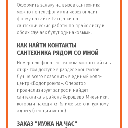
Оформить заявку на вызов сантехника
можно по телефону или через онлайн
Установка
от 1 700
форму на сайте. Расценки на
114
полотенцесушителя с
шт
руб
сантехнические работы по прайс листу в
нижним подключением
обоих случаях будут одинаковыми.
Монтаж
КАК НАЙТИ КОНТАКТЫ
полотенцесушителя в
от 1 700
САНТЕХНИКА РЯДОМ СО МНОЙ
115
шт
ванной с боковым
руб
Номер телефона сантехника можно найти в
подключением
открытом доступе в разделе контактов.
Лучше всего позвонить в единый колл-
Замена
от 1 700
центр «Водопроекта». Оператор
116
шт
полотенцесушителя
руб
проанализирует запрос и найдет
сантехника в районе Хорошёво-Мнёвники,
Установка водяного
который находится ближе всего к нужному
от 1 100
117
полотенцесушителя без
шт
адресу (станции метро).
руб
замены подводки
ЗАКАЗ "МУЖА НА ЧАС"