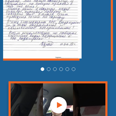
33
промывка водосточной
шт
руб
канализации
Гидродинамическая
от 1 990
34
промывка колодцев
шт
руб
канализации
Гидродинамическая
от 3 990
35
прочистка канализации
шт
руб
в частном доме
Монтаж водоснабжения
36
Монтаж водоснабжения
шт
4 500 руб
Монтаж горячего
37
шт
4 500 руб
водоснабжения