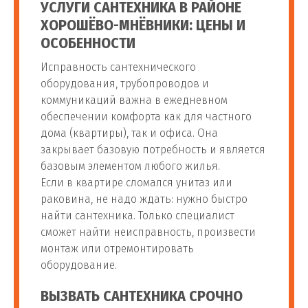
УСЛУГИ САНТЕХНИКА В РАЙОНЕ
Подключение
ХОРОШЁВО-МНЁВНИКИ: ЦЕНЫ И
от 1 500
110
встраиваемой
шт
ОСОБЕННОСТИ
руб
стиральной машины
Исправность сантехнического
оборудования, трубопроводов и
Установка полотенцесушителя
коммуникаций важна в ежедневном
обеспечении комфорта как для частного
Установка
от 1 700
дома (квартиры), так и офиса. Она
111
шт
полотенцесушителя
руб
закрывает базовую потребность и является
базовым элементом любого жилья.
Если в квартире сломался унитаз или
Установка
от 1 700
раковина, не надо ждать: нужно быстро
112
полотенцесушителя в
шт
руб
найти сантехника. Только специалист
ванной
сможет найти неисправность, произвести
монтаж или отремонтировать
Установка
оборудование.
полотенцесушителя на
от 1 700
113
шт
полипропиленовые
руб
ВЫЗВАТЬ САНТЕХНИКА СРОЧНО
трубы