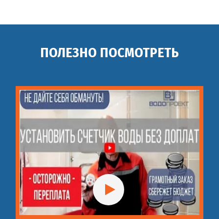
акриловую ванну
Установка смесителя в
55
м.п.
900 руб
столешницу
ПОЛЕЗНО ПОСМОТРЕТЬ
Установка смесителя на
56
шт
900 руб
кухне
Установка
57
терморегулирующего
шт
1 200 руб
смесителя
Установка электронного
58
шт
1 200 руб
смесителя
Установка смесителя с
59
шт
1 200 руб
гибким изливом