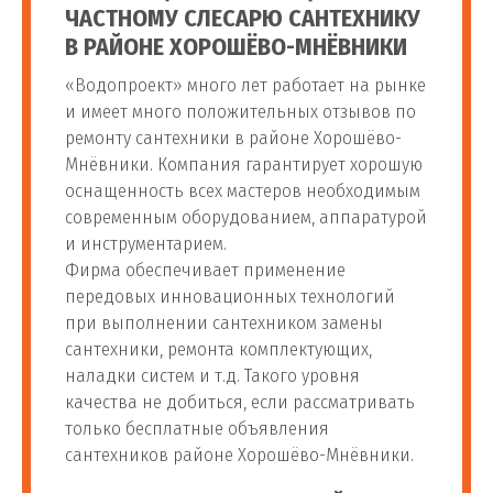
ЧАСТНОМУ СЛЕСАРЮ САНТЕХНИКУ
Установка стиральной
В РАЙОНЕ ХОРОШЁВО-МНЁВНИКИ
от 1 100
105
машины Ardo (без
шт
руб
«Водопроект» много лет работает на рынке
электрики)
и имеет много положительных отзывов по
ремонту сантехники в районе Хорошёво-
Герметизация стыков
от 450
Мнёвники. Компания гарантирует хорошую
106
шт
стиральной машины
руб
оснащенность всех мастеров необходимым
современным оборудованием, аппаратурой
Подключение слива
и инструментарием.
от 850
107
стиральной машины (с
шт
Фирма обеспечивает применение
руб
герметизацией)
передовых инновационных технологий
при выполнении сантехником замены
сантехники, ремонта комплектующих,
Установка встраиваемой
от 2 200
108
шт
наладки систем и т.д. Такого уровня
стиральной машины
руб
качества не добиться, если рассматривать
только бесплатные объявления
Подключение
от 1 400
сантехников районе Хорошёво-Мнёвники.
109
шт
стиральной машины
руб