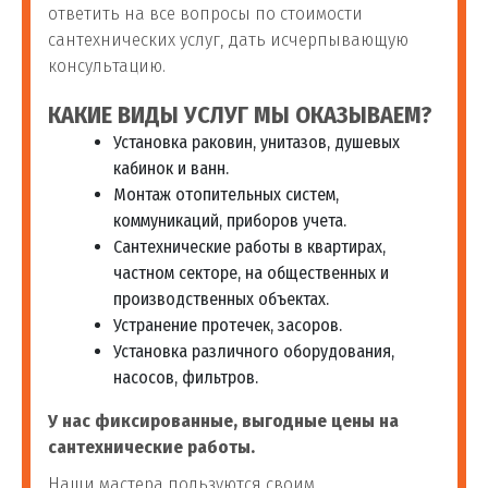
засоров
ответить на все вопросы по стоимости
сантехнических услуг, дать исчерпывающую
консультацию.
Устранение засоров
14
шт
1 700 руб
канализации
КАКИЕ ВИДЫ УСЛУГ МЫ ОКАЗЫВАЕМ?
Установка раковин, унитазов, душевых
Устранение засоров в
15
шт
1 500 руб
кабинок и ванн.
трубах
Монтаж отопительных систем,
коммуникаций, приборов учета.
Устранение засора в
Сантехнические работы в квартирах,
16
шт
1 500 руб
туалете
частном секторе, на общественных и
производственных объектах.
Устранение засора
Устранение протечек, засоров.
17
шт
1 500 руб
ванны
Установка различного оборудования,
насосов, фильтров.
Устранение засора в
У нас фиксированные, выгодные цены на
18
шт
1 500 руб
раковине
сантехнические работы.
Наши мастера пользуются своим