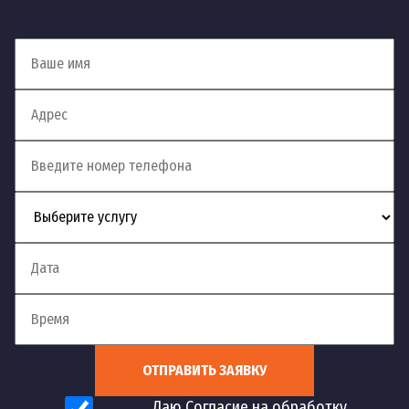
в кафе
Гидродинамическая
от 2 090
25
шт
прочистка канализации
руб
Устранение сложных
от 1 400
26
засоров с применением
шт
руб
спецоборудования
Устранение засора с
применением
от 4 890
27
шт
гидродинамического
руб
оборудования
Гидродинамическая
от 3 990
28
промывка ливневой
шт
руб
ОТПРАВИТЬ ЗАЯВКУ
канализации
Даю Согласие на обработку