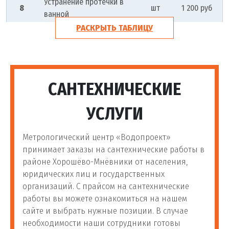
Устранение протечки в
8
шт
1 200 руб
ванной
РАСКРЫТЬ ТАБЛИЦУ
Устранение протечек
9
шт
1 500 руб
батареи
Устранение засоров
САНТЕХНИЧЕСКИЕ
УСЛУГИ
10
Устранение засоров
шт
1 500 руб
Метрологический центр «Водопроект»
Устранение засора на
11
шт
1 500 руб
принимает заказы на сантехнические работы в
кухне
районе Хорошёво-Мнёвники от населения,
юридических лиц и государственных
Устранение засоров в
12
шт
1 500 руб
организаций. С прайсом на сантехнические
квартире
работы вы можете ознакомиться на нашем
сайте и выбрать нужные позиции. В случае
Устранение сложных
необходимости наши сотрудники готовы
13
шт
2 500 руб