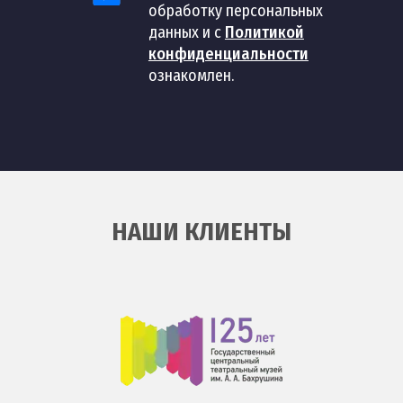
обработку персональных
80
шт
3 000 руб
воды барьер
данных и с
Политикой
конфиденциальности
Монтаж фильтра
ознакомлен.
81
шт
3 000 руб
обезжелезивания воды
Установка
ультрафиолетового
82
шт
3 000 руб
фильтра для
обеззараживания воды
НАШИ КЛИЕНТЫ
Установка фильтра воды
83
шт
3 000 руб
на кухне
Установка унитаза
от 1 400
84
Установка унитаза
шт
руб