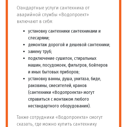
90
шт
от 810 руб
для унитаза
Стандартные услуги сантехника от
аварийной службы «Водопроект»
включают в себя:
91
Ремонт унитаза
шт
от 650 руб
установку сантехники сантехниками и
Замена сливной
от 1 100
слесарями;
92
шт
арматура бачка унитаза
руб
демонтаж дорогой и дешевой сантехники;
замену труб;
подключение сушилок, стиральных
Замена сливного
от 1 100
машин, посудомоек, фильтров, бойлеров
93
механизма в бачке
шт
руб
и иных бытовых приборов;
унитаза
установку ванны, душа, унитаза, биде,
раковины, смесителей, кранов
Ремонт или замена
(сантехники «Водопроекта» могут
94
сливного механизма
шт
от 500 руб
справиться с монтажом любого
унитаза
нестандартного оборудования).
Также сотрудники «Водопроекта» смогут
Ремонт системы слива и
от 240
95
шт
сказать, где можно купить сантехнику
подачи воды унитаза
руб