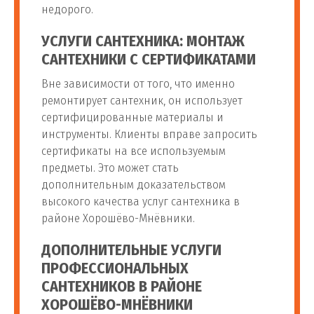
недорого.
Регулировка арматуры
УСЛУГИ САНТЕХНИКА: МОНТАЖ
96
шт
от 200 руб
унитаза
САНТЕХНИКИ С СЕРТИФИКАТАМИ
Вне зависимости от того, что именно
97
Демонтаж унитаза
шт
от 550 руб
ремонтирует сантехник, он использует
сертифицированные материалы и
Установка стиральной машины
инструменты. Клиенты вправе запросить
сертификаты на все используемым
Установка стиральной
от 1 100
предметы. Это может стать
98
шт
машины
руб
дополнительным доказательством
высокого качества услуг сантехника в
районе Хорошёво-Мнёвники.
Установка стиральной
от 1 400
99
машины LG (без
шт
руб
ДОПОЛНИТЕЛЬНЫЕ УСЛУГИ
электрики)
ПРОФЕССИОНАЛЬНЫХ
САНТЕХНИКОВ В РАЙОНЕ
Установка стиральной
от 1 400
ХОРОШЁВО-МНЁВНИКИ
100
машины BEKO (без
шт