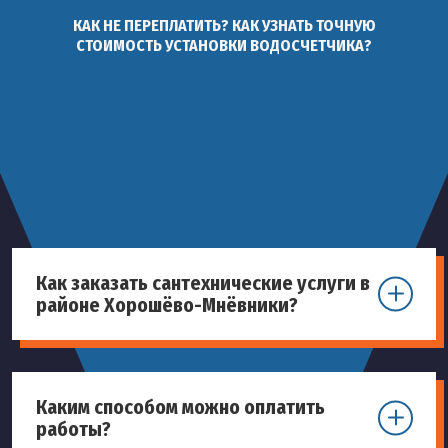
КАК НЕ ПЕРЕПЛАТИТЬ? КАК УЗНАТЬ ТОЧНУЮ
Установка смесителя с
СТОИМОСТЬ УСТАНОВКИ ВОДОСЧЕТЧИКА?
60
шт
1 200 руб
тропическим душем
Монтаж однорычажного
61
шт
700 руб
смесителя
Установка смесителя
62
шт
600 руб
фильтра воды
Установка
Как заказать сантехнические услуги в
63
керамического
шт
800 руб
районе Хорошёво-Мнёвники?
смесителя
Сборка простого
64
шт
3 500 руб
смесителя
Каким способом можно оплатить
работы?