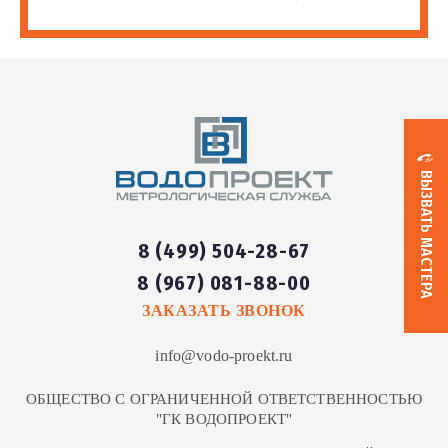
Установка кранов на
от 2 100
123
шт
полотенцесушитель
руб
Установка
от 1 700
124
полотенцесушителя от
шт
руб
пола
ВЫЗВАТЬ МАСТЕРА
Монтаж американки на
125
шт
от 500 руб
полотенцесушитель
8 (499) 504-28-67
8 (967) 081-88-00
Подключение
от 700
126
шт
ЗАКАЗАТЬ ЗВОНОК
полотенцесушителя
руб
info@vodo-proekt.ru
Подключение
от 1 100
127
полотенцесушителя
шт
ОБЩЕСТВО С ОГРАНИЧЕННОЙ ОТВЕТСТВЕННОСТЬЮ
руб
"ГК ВОДОПРОЕКТ"
лесенка