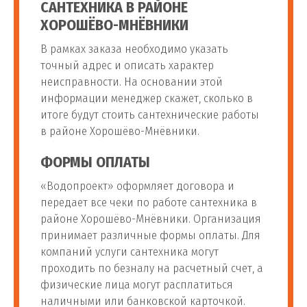
САНТЕХНИКА В РАЙОНЕ
Установка водяного
от 2 200
ХОРОШЁВО-МНЁВНИКИ
118
полотенцесушителя с
шт
руб
заменой подводки
В рамках заказа необходимо указать
точный адрес и описать характер
Установка
неисправности. На основании этой
от 2 000
119
полотенцесушителя
шт
информации менеджер скажет, сколько в
руб
лесенка
итоге будут стоить сантехнические работы
в районе Хорошёво-Мнёвники.
Установка
ФОРМЫ ОПЛАТЫ
от 800
120
электрического
шт
руб
полотенцесушителя
«Водопроект» оформляет договора и
передает все чеки по работе сантехника в
районе Хорошёво-Мнёвники. Организация
Установка байпаса под
от 1 100
121
шт
принимает различные формы оплаты. Для
полотенцесушитель
руб
компаний услуги сантехника могут
проходить по безналу на расчетный счет, а
Установка тройника для
от 1 200
физические лица могут расплатиться
122
шт
слива воды
руб
наличными или банковской карточкой.