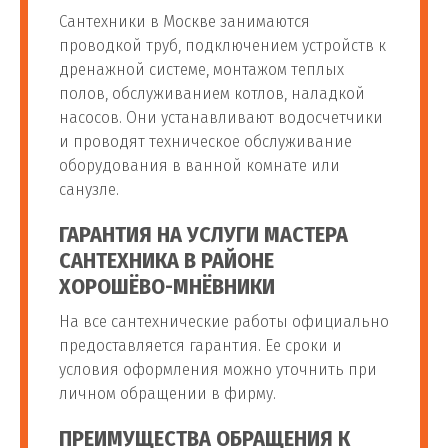
руб
электрики)
Сантехники в Москве занимаются
проводкой труб, подключением устройств к
дренажной системе, монтажом теплых
Установка стиральной
от 1 400
полов, обслуживанием котлов, наладкой
101
машины Bosh (без
шт
руб
насосов. Они устанавливают водосчетчики
электрики)
и проводят техническое обслуживание
оборудования в ванной комнате или
Установка стиральной
от 1 300
санузле.
102
машины Zanussi (без
шт
руб
электрики)
ГАРАНТИЯ НА УСЛУГИ МАСТЕРА
САНТЕХНИКА В РАЙОНЕ
Установка стиральной
ХОРОШЁВО-МНЁВНИКИ
от 1 300
103
машины Ariston (без
шт
руб
На все сантехнические работы официально
электрики)
предоставляется гарантия. Ее сроки и
условия оформления можно уточнить при
Установка стиральной
личном обращении в фирму.
от 1 100
104
машины Indesit (без
шт
руб
электрики)
ПРЕИМУЩЕСТВА ОБРАЩЕНИЯ К