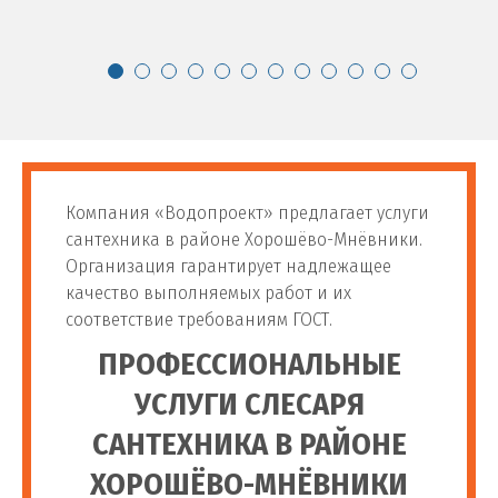
Установка подвесного
от 1 600
85
шт
унитаза
руб
от 1 800
86
Замена унитаза
шт
руб
Компания «Водопроект» предлагает услуги
Установка инсталляции
от 2 800
сантехника в районе Хорошёво-Мнёвники.
87
шт
унитаза
руб
Организация гарантирует надлежащее
качество выполняемых работ и их
соответствие требованиям ГОСТ.
Установка напольного
от 1 400
88
шт
унитаза
руб
ПРОФЕССИОНАЛЬНЫЕ
УСЛУГИ СЛЕСАРЯ
Изготовление подиума
от 900
89
шт
под унитаз
руб
САНТЕХНИКА В РАЙОНЕ
ХОРОШЁВО-МНЁВНИКИ
Устройство площадки